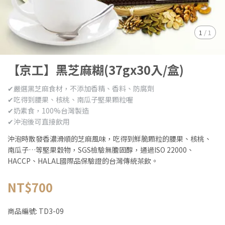
1
/
1
【京工】黑芝麻糊(37gx30入/盒)
✔嚴選黑芝麻食材，不添加香精、香料、防腐劑
✔吃得到腰果、核桃、南瓜子堅果顆粒喔
✔奶素食，100%台灣製造
✔沖泡後可直接飲用
沖泡時散發香濃滑順的芝麻風味，吃得到鮮脆顆粒的腰果、核桃、
南瓜子…等堅果穀物，SGS檢驗無膽固醇，通過ISO 22000、
HACCP、HALAL國際品保驗證的台灣傳統茶飲。
NT$700
商品編號:
TD3-09